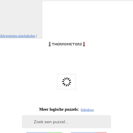
Advertenties uitschakelen
|
Report This Ad
Meer logische puzzels:
hide
show