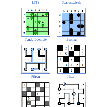
LITS
Sterrenstelsels
Tentje-Boompje
Zeeslag
Pijpen
Hitori