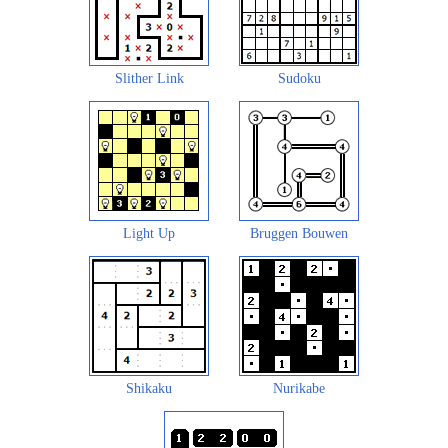
Slither Link
Sudoku
Light Up
Bruggen Bouwen
Shikaku
Nurikabe